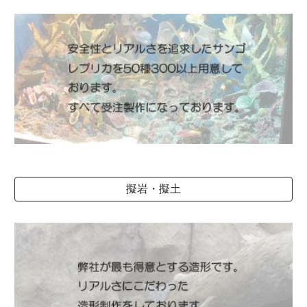
擬岩・擬土